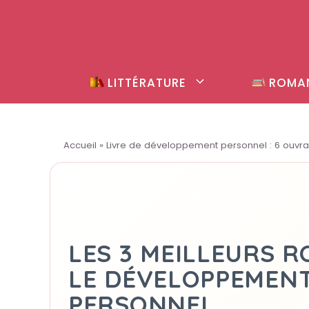
Aller
au
contenu
LITTÉRATURE
ROMA
Accueil
»
Livre de développement personnel : 6 ouvr
LES 3 MEILLEURS 
LE DÉVELOPPEMEN
PERSONNEL