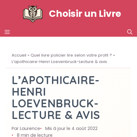
Aller
Choisir un Livre
au
contenu
MENU
Accueil
»
Quel livre policier lire selon votre profil ?
»
L’apothicaire-Henri Loevenbruck-Lecture & avis
L’APOTHICAIRE-
HENRI
LOEVENBRUCK-
LECTURE & AVIS
Par Laurence
Mis à jour le 4 août 2022
8 min de lecture