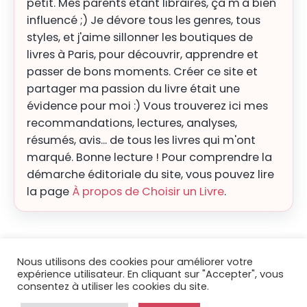
petit. Mes parents étant libraires, ça m'a bien
influencé ;) Je dévore tous les genres, tous
styles, et j'aime sillonner les boutiques de
livres à Paris, pour découvrir, apprendre et
passer de bons moments. Créer ce site et
partager ma passion du livre était une
évidence pour moi :) Vous trouverez ici mes
recommandations, lectures, analyses,
résumés, avis... de tous les livres qui m'ont
marqué. Bonne lecture ! Pour comprendre la
démarche éditoriale du site, vous pouvez lire
la page
À propos de Choisir un Livre
.
Nous utilisons des cookies pour améliorer votre
expérience utilisateur. En cliquant sur "Accepter", vous
consentez à utiliser les cookies du site.
© 2026
Choisir un livre
|
Blog
|
Mentions légales
|
Contact
|
À
propos