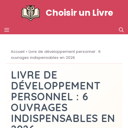
Aller
Choisir un Livre
au
contenu
MENU
Accueil
»
Livre de développement personnel : 6
ouvrages indispensables en 2026
LIVRE DE
DÉVELOPPEMENT
PERSONNEL : 6
OUVRAGES
INDISPENSABLES EN