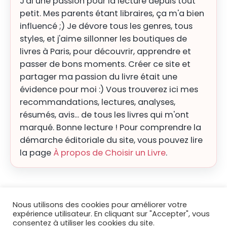
J'ai une passion pour la lecture depuis tout
petit. Mes parents étant libraires, ça m'a bien
influencé ;) Je dévore tous les genres, tous
styles, et j'aime sillonner les boutiques de
livres à Paris, pour découvrir, apprendre et
passer de bons moments. Créer ce site et
partager ma passion du livre était une
évidence pour moi :) Vous trouverez ici mes
recommandations, lectures, analyses,
résumés, avis... de tous les livres qui m'ont
marqué. Bonne lecture ! Pour comprendre la
démarche éditoriale du site, vous pouvez lire
la page
À propos de Choisir un Livre
.
Nous utilisons des cookies pour améliorer votre
expérience utilisateur. En cliquant sur "Accepter", vous
consentez à utiliser les cookies du site.
© 2026
Choisir un livre
|
Blog
|
Mentions légales
|
Contact
|
À