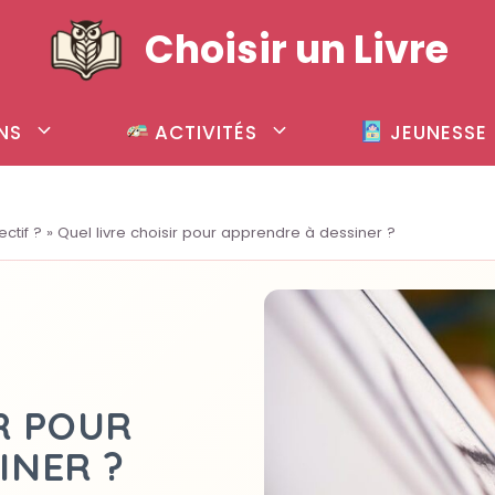
Choisir un Livre
NS
ACTIVITÉS
JEUNESSE
ectif ?
»
Quel livre choisir pour apprendre à dessiner ?
R POUR
INER ?