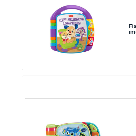
Fi
In
lu
Pe