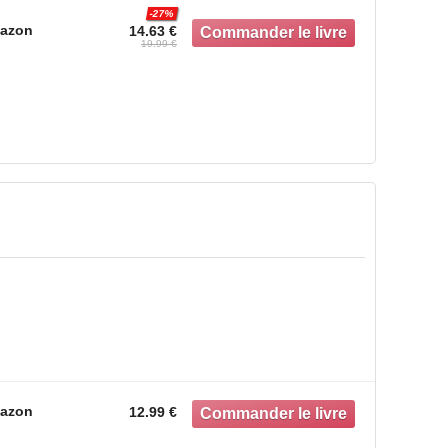
-27%
azon
14.63 €
19.99 €
azon
12.99 €