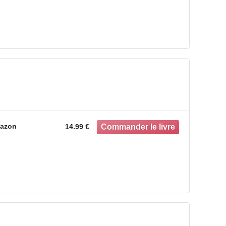
azon
14.99 €