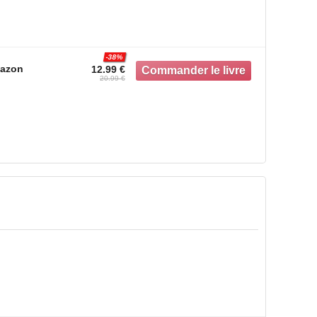
-38%
azon
12.99 €
20.99 €