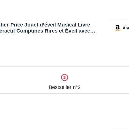
sher-Price Jouet d’éveil Musical Livre
Am
teractif Comptines Rires et Éveil avec
mières et Musique pour bébés et Tout-
tits, Version française, CDH39
Bestseller n°2