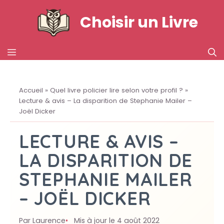
Aller
Choisir un Livre
au
contenu
MENU
Accueil
»
Quel livre policier lire selon votre profil ?
»
Lecture & avis – La disparition de Stephanie Mailer –
Joël Dicker
LECTURE & AVIS –
LA DISPARITION DE
STEPHANIE MAILER
– JOËL DICKER
Par Laurence
Mis à jour le 4 août 2022