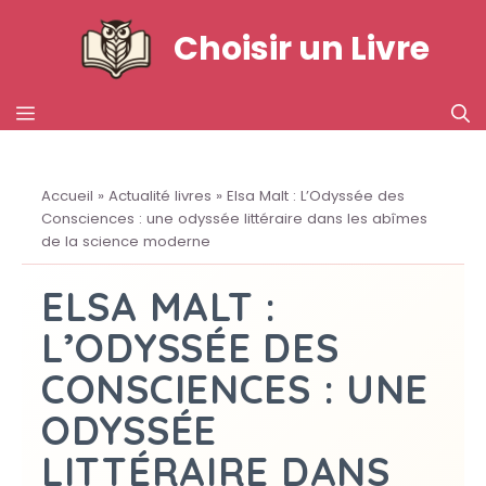
Aller
Choisir un Livre
au
contenu
MENU
Accueil
»
Actualité livres
»
Elsa Malt : L’Odyssée des
Consciences : une odyssée littéraire dans les abîmes
de la science moderne
ELSA MALT :
L’ODYSSÉE DES
CONSCIENCES : UNE
ODYSSÉE
LITTÉRAIRE DANS