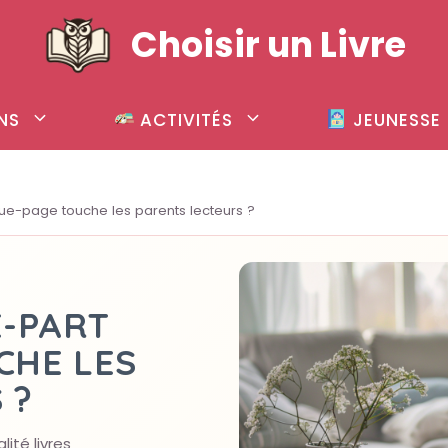
Choisir un Livre
NS
ACTIVITÉS
JEUNESSE
ue-page touche les parents lecteurs ?
E-PART
CHE LES
 ?
lité livres