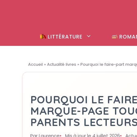
Aller
au
contenu
LITTÉRATURE
ROMA
Accueil
»
Actualité livres
»
Pourquoi le faire-part marq
POURQUOI LE FAIR
MARQUE-PAGE TOU
PARENTS LECTEURS
Par Laurence
Mis à jour le 4 juillet 2026
Actua