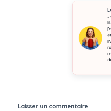
L
J
li
j
e
l
r
m
d
Laisser un commentaire