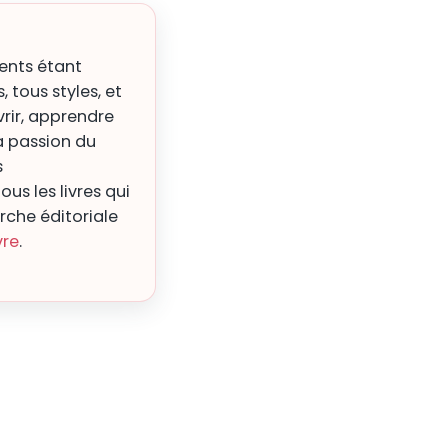
rents étant
, tous styles, et
vrir, apprendre
a passion du
s
us les livres qui
che éditoriale
vre
.