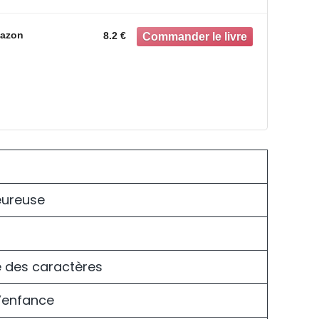
azon
8.2 €
eureuse
lle des caractères
l’enfance