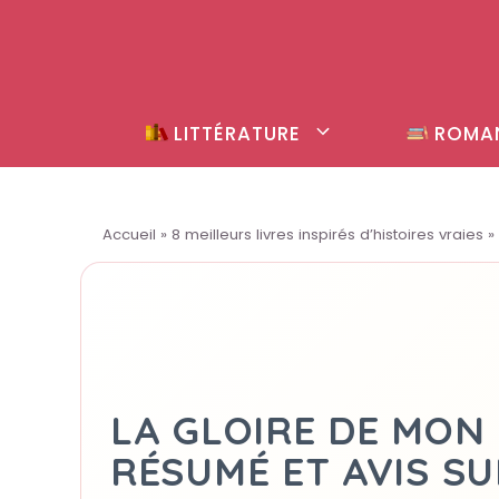
Aller
au
contenu
LITTÉRATURE
ROMA
Accueil
»
8 meilleurs livres inspirés d’histoires vraies
»
LA GLOIRE DE MON 
RÉSUMÉ ET AVIS SU