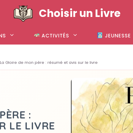
Choisir un Livre
NS
ACTIVITÉS
JEUNESSE
La Gloire de mon père : résumé et avis sur le livre
PÈRE :
R LE LIVRE