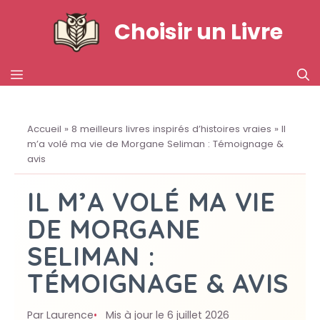
Aller
Choisir un Livre
au
contenu
MENU
Accueil
»
8 meilleurs livres inspirés d’histoires vraies
»
Il
m’a volé ma vie de Morgane Seliman : Témoignage &
avis
IL M’A VOLÉ MA VIE
DE MORGANE
SELIMAN :
TÉMOIGNAGE & AVIS
Par Laurence
Mis à jour le 6 juillet 2026