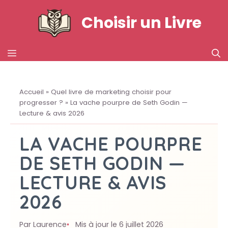
Aller
Choisir un Livre
au
contenu
MENU
Accueil
»
Quel livre de marketing choisir pour
progresser ?
»
La vache pourpre de Seth Godin —
Lecture & avis 2026
LA VACHE POURPRE
DE SETH GODIN —
LECTURE & AVIS
2026
Par Laurence
Mis à jour le 6 juillet 2026