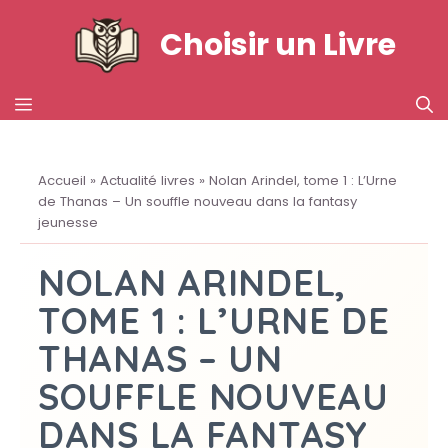
Aller
Choisir un Livre
au
contenu
MENU
Accueil
»
Actualité livres
»
Nolan Arindel, tome 1 : L’Urne
de Thanas – Un souffle nouveau dans la fantasy
jeunesse
NOLAN ARINDEL,
TOME 1 : L’URNE DE
THANAS – UN
SOUFFLE NOUVEAU
DANS LA FANTASY