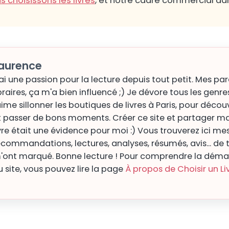
choisissons les livres
, et notre cadre commercial d
aurence
'ai une passion pour la lecture depuis tout petit. Mes pa
braires, ça m'a bien influencé ;) Je dévore tous les genres
'aime sillonner les boutiques de livres à Paris, pour décou
t passer de bons moments. Créer ce site et partager m
ivre était une évidence pour moi :) Vous trouverez ici me
ecommandations, lectures, analyses, résumés, avis... de to
'ont marqué. Bonne lecture ! Pour comprendre la démar
u site, vous pouvez lire la page
À propos de Choisir un Li