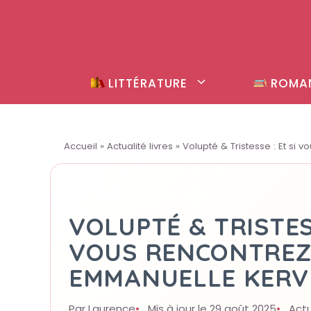
Aller
au
contenu
LITTÉRATURE
ROMA
Accueil
»
Actualité livres
»
Volupté & Tristesse : Et si
VOLUPTÉ & TRISTESS
VOUS RENCONTREZ
EMMANUELLE KERV
Par Laurence
Mis à jour le 29 août 2025
Actu