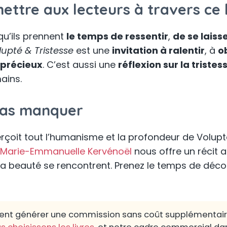
ttre aux lecteurs à travers ce l
qu’ils prennent
le temps de ressentir
,
de se laiss
lupté & Tristesse
est une
invitation à ralentir
, à
o
 précieux
. C’est aussi une
réflexion sur la tristes
ains.
 pas manquer
erçoit tout l’humanisme et la profondeur de Volupté
Marie-Emmanuelle Kervénoël
nous offre un récit au
 la beauté se rencontrent. Prenez le temps de décou
peuvent générer une commission sans coût supplémentai