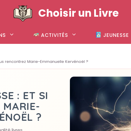
Choisir un Livre
NS
ACTIVITÉS
JEUNESSE
 vous rencontrez Marie-Emmanuelle Kervénoël ?
E : ET SI
 MARIE-
ÉNOËL ?
alité livres