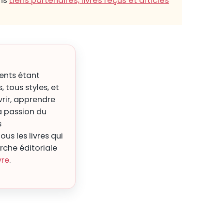
ans
Liens partenaires, livres reçus et articles
rents étant
, tous styles, et
vrir, apprendre
a passion du
s
us les livres qui
che éditoriale
vre
.