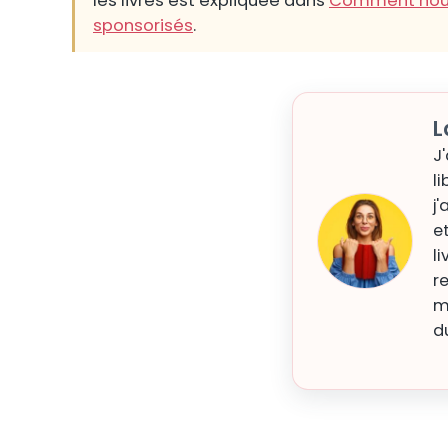
les livres est expliquée dans
Comment nous 
sponsorisés
.
L
J
li
j
e
l
r
m
d