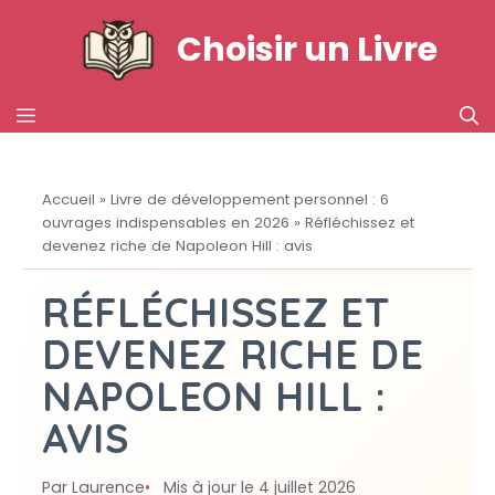
Aller
Choisir un Livre
au
contenu
MENU
Accueil
»
Livre de développement personnel : 6
ouvrages indispensables en 2026
»
Réfléchissez et
devenez riche de Napoleon Hill : avis
RÉFLÉCHISSEZ ET
DEVENEZ RICHE DE
NAPOLEON HILL :
AVIS
Par Laurence
Mis à jour le 4 juillet 2026