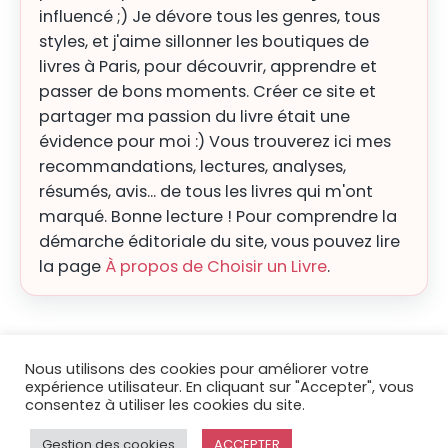
influencé ;) Je dévore tous les genres, tous
styles, et j'aime sillonner les boutiques de
livres à Paris, pour découvrir, apprendre et
passer de bons moments. Créer ce site et
partager ma passion du livre était une
évidence pour moi :) Vous trouverez ici mes
recommandations, lectures, analyses,
résumés, avis... de tous les livres qui m'ont
marqué. Bonne lecture ! Pour comprendre la
démarche éditoriale du site, vous pouvez lire
la page
À propos de Choisir un Livre
.
Nous utilisons des cookies pour améliorer votre
expérience utilisateur. En cliquant sur "Accepter", vous
consentez à utiliser les cookies du site.
© 2026
Choisir un livre
|
Blog
|
Mentions légales
|
Contact
|
À
propos
Gestion des cookies
ACCEPTER